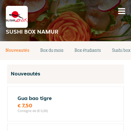
SUSHI BOX NAMUR
Nouveautés
Box du mois
Box étudiants
Sushi box
Nouveautés
Gua bao tigre
€ 7,50
Consigne de (€ 0,00)