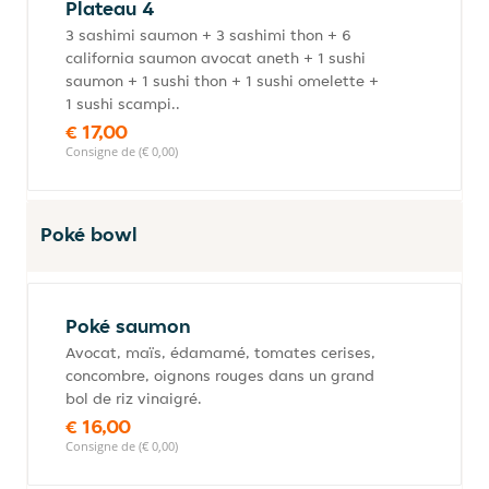
Plateau 4
3 sashimi saumon + 3 sashimi thon + 6
california saumon avocat aneth + 1 sushi
saumon + 1 sushi thon + 1 sushi omelette +
1 sushi scampi..
€ 17,00
Consigne de (€ 0,00)
Poké bowl
Poké saumon
Avocat, maïs, édamamé, tomates cerises,
concombre, oignons rouges dans un grand
bol de riz vinaigré.
€ 16,00
Consigne de (€ 0,00)