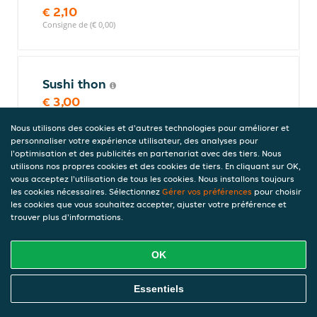
€ 2,10
Consigne de (€ 0,00)
Sushi thon
€ 3,00
Consigne de (€ 0,00)
Nous utilisons des cookies et d'autres technologies pour améliorer et
personnaliser votre expérience utilisateur, des analyses pour
l'optimisation et des publicités en partenariat avec des tiers. Nous
utilisons nos propres cookies et des cookies de tiers. En cliquant sur OK,
Sushi saumon
vous acceptez l'utilisation de tous les cookies. Nous installons toujours
€ 2,60
les cookies nécessaires. Sélectionnez
Gérer vos préférences
pour choisir
les cookies que vous souhaitez accepter, ajuster votre préférence et
Consigne de (€ 0,00)
trouver plus d'informations.
OK
Flon rolls
8 pièces.
Commandez En Ligne
Essentiels